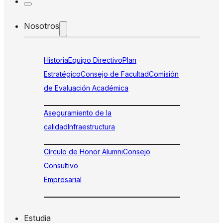
Nosotros
Historia
Equipo Directivo
Plan
Estratégico
Consejo de Facultad
Comisión
de Evaluación Académica
Aseguramiento de la
calidad
Infraestructura
Círculo de Honor Alumni
Consejo
Consultivo
Empresarial
Estudia