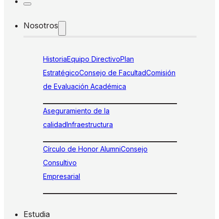
Nosotros
Historia
Equipo Directivo
Plan
Estratégico
Consejo de Facultad
Comisión
de Evaluación Académica
Aseguramiento de la
calidad
Infraestructura
Círculo de Honor Alumni
Consejo
Consultivo
Empresarial
Estudia