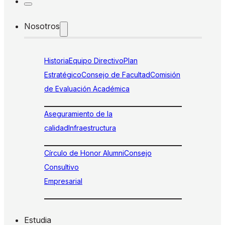
Nosotros
Historia
Equipo Directivo
Plan
Estratégico
Consejo de Facultad
Comisión
de Evaluación Académica
Aseguramiento de la
calidad
Infraestructura
Círculo de Honor Alumni
Consejo
Consultivo
Empresarial
Estudia