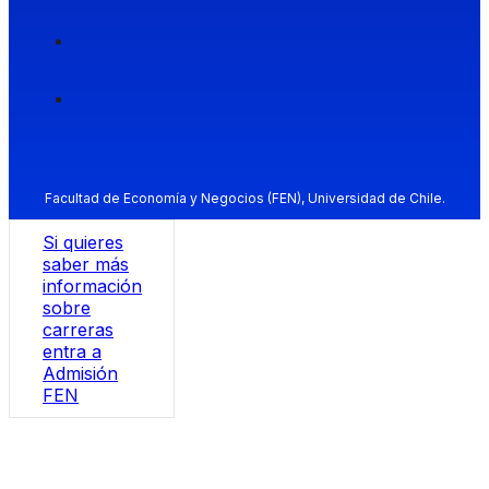
Facultad de Economía y Negocios (FEN), Universidad de Chile.
Si quieres
saber más
información
sobre
carreras
entra a
Admisión
FEN