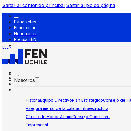
Saltar al contenido principal
Saltar al pie de página
Estudiantes
Funcionarios
Headhunter
Prensa FEN
Servicios FEN
ES
EN
Nosotros
Historia
Equipo Directivo
Plan Estratégico
Consejo de Fa
Aseguramiento de la calidad
Infraestructura
Círculo de Honor Alumni
Consejo Consultivo
Empresarial