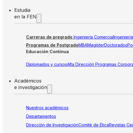
Estudia
en la FEN
Carreras de pregrado
Ingeniería Comercial
Ingenierí
Programas de Postgrado
MBA
Magíster
Doctorados
Pos
Educación Continua
Diplomados y cursos
Alta Dirección
Programas Corpora
Académicos
e investigación
Nuestros académicos
Departamentos
Dirección de Investigación
Comité de Ética
Revistas
Cen