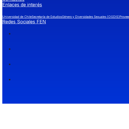
Enlaces de interés
Universidad de Chile
Secretaría de Estudios
Género y Diversidades Sexuales (OGDIS)
Provee
Redes Sociales FEN
Facultad de Economía y Negocios (FEN), Universidad de Chile.
Si quieres saber más información sobre carreras
entra a Admisión FEN