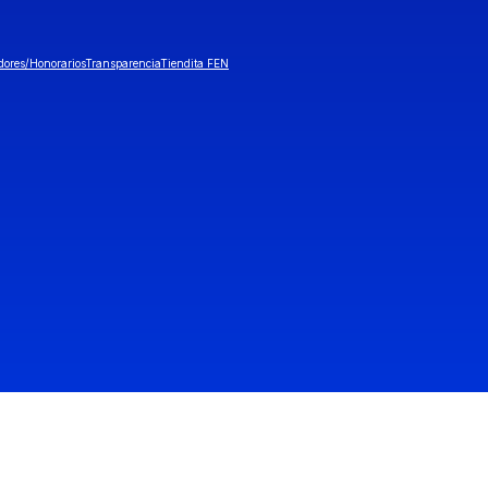
dores/Honorarios
Transparencia
Tiendita FEN