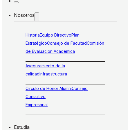
Nosotros
Historia
Equipo Directivo
Plan
Estratégico
Consejo de Facultad
Comisión
de Evaluación Académica
Aseguramiento de la
calidad
Infraestructura
Círculo de Honor Alumni
Consejo
Consultivo
Empresarial
Estudia