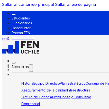
Saltar al contenido principal
Saltar al pie de página
Estudiantes
Funcionarios
Headhunter
Prensa FEN
Servicios FEN
ES
EN
Nosotros
Historia
Equipo Directivo
Plan Estratégico
Consejo de Fa
Aseguramiento de la calidad
Infraestructura
Círculo de Honor Alumni
Consejo Consultivo
Empresarial