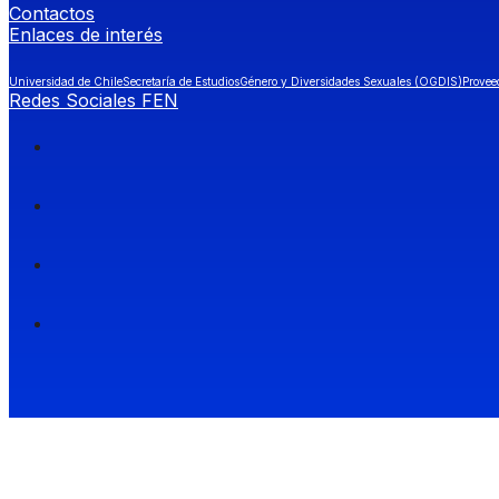
Contactos
Enlaces de interés
Universidad de Chile
Secretaría de Estudios
Género y Diversidades Sexuales (OGDIS)
Provee
Redes Sociales FEN
Facultad de Economía y Negocios (FEN), Universidad de Chile.
Si quieres saber más información sobre carreras
entra a Admisión FEN