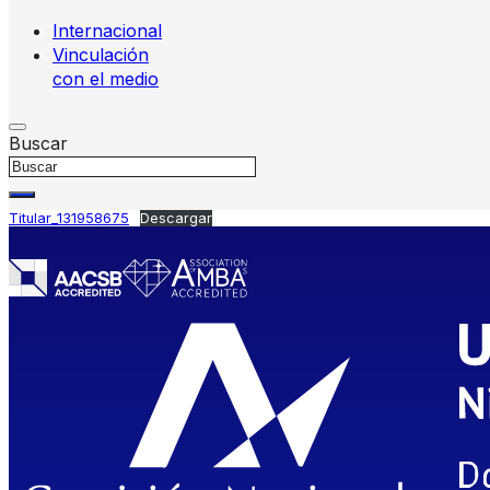
Internacional
Vinculación
con el medio
Buscar
Titular_131958675
Descargar