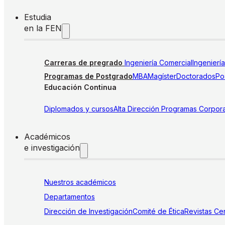
Estudia
en la FEN
Carreras de pregrado
Ingeniería Comercial
Ingenierí
Programas de Postgrado
MBA
Magíster
Doctorados
Pos
Educación Continua
Diplomados y cursos
Alta Dirección
Programas Corpora
Académicos
e investigación
Nuestros académicos
Departamentos
Dirección de Investigación
Comité de Ética
Revistas
Cen