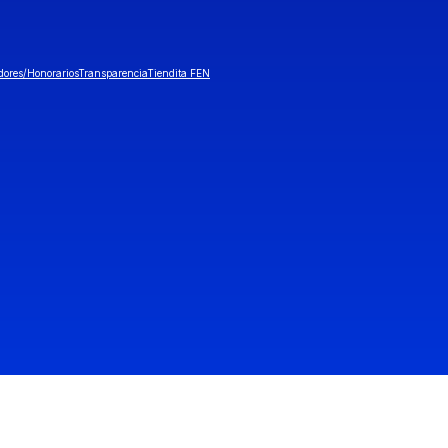
dores/Honorarios
Transparencia
Tiendita FEN