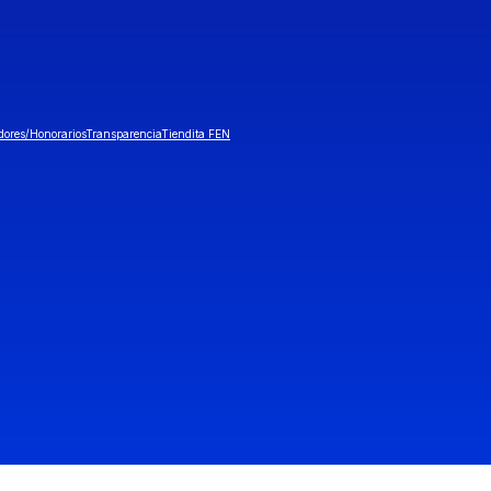
dores/Honorarios
Transparencia
Tiendita FEN