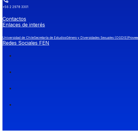
+56 2 2978 3301
Contactos
Enlaces de interés
Universidad de Chile
Secretaría de Estudios
Género y Diversidades Sexuales (OGDIS)
Provee
Redes Sociales FEN
Facultad de Economía y Negocios (FEN), Universidad de Chile.