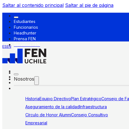
Saltar al contenido principal
Saltar al pie de página
Estudiantes
Funcionarios
Headhunter
Prensa FEN
Servicios FEN
ES
EN
Nosotros
Historia
Equipo Directivo
Plan Estratégico
Consejo de Fa
Aseguramiento de la calidad
Infraestructura
Círculo de Honor Alumni
Consejo Consultivo
Empresarial