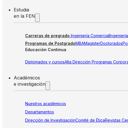
Estudia
en la FEN
Carreras de pregrado
Ingeniería Comercial
Ingenierí
Programas de Postgrado
MBA
Magíster
Doctorados
Pos
Educación Continua
Diplomados y cursos
Alta Dirección
Programas Corpora
Académicos
e investigación
Nuestros académicos
Departamentos
Dirección de Investigación
Comité de Ética
Revistas
Cen