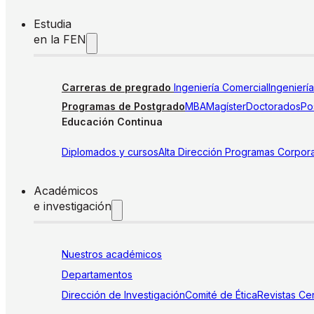
Estudia
en la FEN
Carreras de pregrado
Ingeniería Comercial
Ingenierí
Programas de Postgrado
MBA
Magíster
Doctorados
Pos
Educación Continua
Diplomados y cursos
Alta Dirección
Programas Corpora
Académicos
e investigación
Nuestros académicos
Departamentos
Dirección de Investigación
Comité de Ética
Revistas
Cen