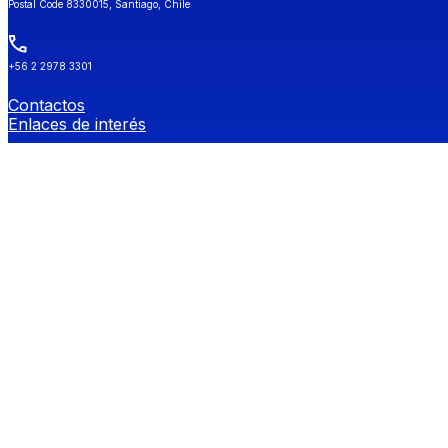
Postal Code 8330015, Santiago, Chile
+56 2 2978 3301
Contactos
Enlaces de interés
Universidad de Chile
Secretaría de Estudios
Género y Diversidades Sexuales (OGDIS)
Provee
Redes Sociales FEN