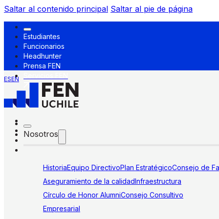
Saltar al contenido principal
Saltar al pie de página
Estudiantes
Funcionarios
Headhunter
Prensa FEN
Servicios FEN
ES
EN
Nosotros
Historia
Equipo Directivo
Plan Estratégico
Consejo de Fa
Aseguramiento de la calidad
Infraestructura
Círculo de Honor Alumni
Consejo Consultivo
Empresarial