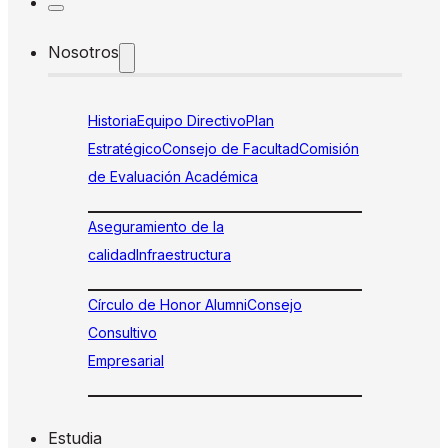
Nosotros
Historia
Equipo Directivo
Plan
Estratégico
Consejo de Facultad
Comisión
de Evaluación Académica
Aseguramiento de la
calidad
Infraestructura
Círculo de Honor Alumni
Consejo
Consultivo
Empresarial
Estudia