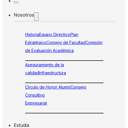
Nosotros
Historia
Equipo Directivo
Plan
Estratégico
Consejo de Facultad
Comisión
de Evaluación Académica
Aseguramiento de la
calidad
Infraestructura
Círculo de Honor Alumni
Consejo
Consultivo
Empresarial
Estudia