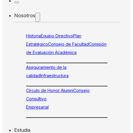
Nosotros
Historia
Equipo Directivo
Plan
Estratégico
Consejo de Facultad
Comisión
de Evaluación Académica
Aseguramiento de la
calidad
Infraestructura
Círculo de Honor Alumni
Consejo
Consultivo
Empresarial
Estudia