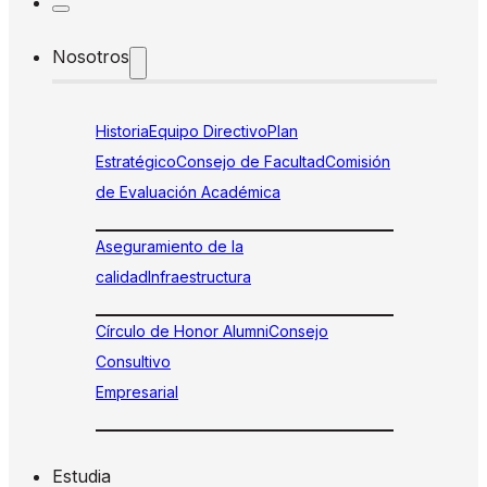
Nosotros
Historia
Equipo Directivo
Plan
Estratégico
Consejo de Facultad
Comisión
de Evaluación Académica
Aseguramiento de la
calidad
Infraestructura
Círculo de Honor Alumni
Consejo
Consultivo
Empresarial
Estudia