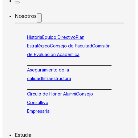
Nosotros
Historia
Equipo Directivo
Plan
Estratégico
Consejo de Facultad
Comisión
de Evaluación Académica
Aseguramiento de la
calidad
Infraestructura
Círculo de Honor Alumni
Consejo
Consultivo
Empresarial
Estudia