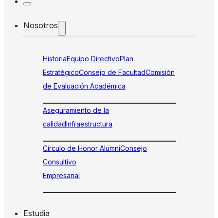
Nosotros
Historia
Equipo Directivo
Plan
Estratégico
Consejo de Facultad
Comisión
de Evaluación Académica
Aseguramiento de la
calidad
Infraestructura
Círculo de Honor Alumni
Consejo
Consultivo
Empresarial
Estudia