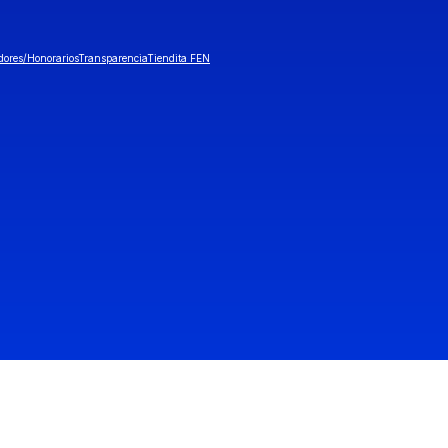
dores/Honorarios
Transparencia
Tiendita FEN