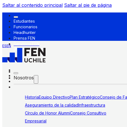
Saltar al contenido principal
Saltar al pie de página
Estudiantes
Funcionarios
Headhunter
Prensa FEN
Servicios FEN
ES
EN
Nosotros
Historia
Equipo Directivo
Plan Estratégico
Consejo de Fa
Aseguramiento de la calidad
Infraestructura
Círculo de Honor Alumni
Consejo Consultivo
Empresarial