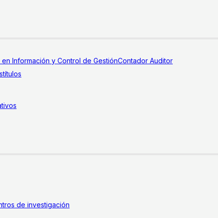
a en Información y Control de Gestión
Contador Auditor
títulos
tivos
tros de investigación