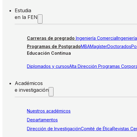
Estudia
en la FEN
Carreras de pregrado
Ingeniería Comercial
Ingenierí
Programas de Postgrado
MBA
Magíster
Doctorados
Pos
Educación Continua
Diplomados y cursos
Alta Dirección
Programas Corpora
Académicos
e investigación
Nuestros académicos
Departamentos
Dirección de Investigación
Comité de Ética
Revistas
Cen