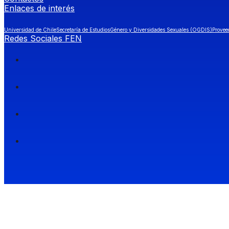
Enlaces de interés
Universidad de Chile
Secretaría de Estudios
Género y Diversidades Sexuales (OGDIS)
Provee
Redes Sociales FEN
Facultad de Economía y Negocios (FEN), Universidad de Chile.
Si quieres saber más información sobre carreras
entra a Admisión FEN