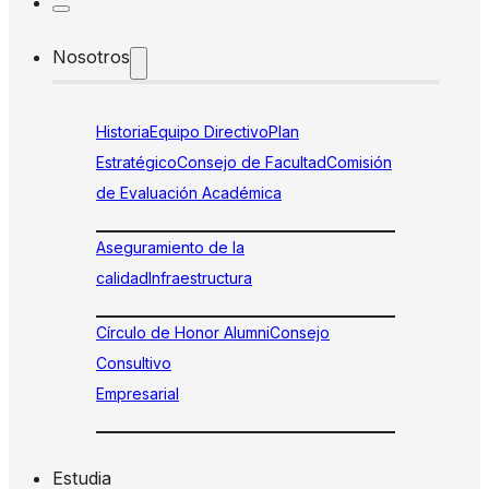
Nosotros
Historia
Equipo Directivo
Plan
Estratégico
Consejo de Facultad
Comisión
de Evaluación Académica
Aseguramiento de la
calidad
Infraestructura
Círculo de Honor Alumni
Consejo
Consultivo
Empresarial
Estudia