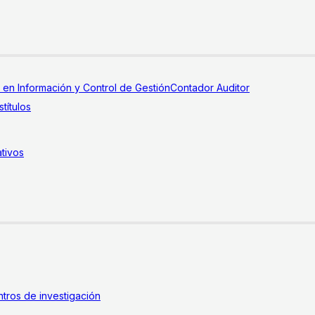
a en Información y Control de Gestión
Contador Auditor
títulos
tivos
tros de investigación