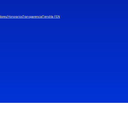
dores/Honorarios
Transparencia
Tiendita FEN