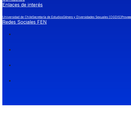
Enlaces de interés
Universidad de Chile
Secretaría de Estudios
Género y Diversidades Sexuales (OGDIS)
Provee
Redes Sociales FEN
Facultad de Economía y Negocios (FEN), Universidad de Chile.
Si quieres saber más información sobre carreras
entra a Admisión FEN