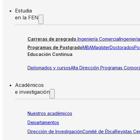
Estudia
en la FEN
Carreras de pregrado
Ingeniería Comercial
Ingenierí
Programas de Postgrado
MBA
Magíster
Doctorados
Pos
Educación Continua
Diplomados y cursos
Alta Dirección
Programas Corpora
Académicos
e investigación
Nuestros académicos
Departamentos
Dirección de Investigación
Comité de Ética
Revistas
Cen