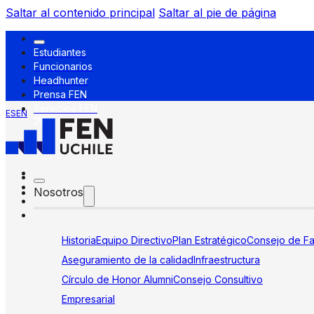
Saltar al contenido principal
Saltar al pie de página
Estudiantes
Funcionarios
Headhunter
Prensa FEN
Servicios FEN
ES
EN
Nosotros
Historia
Equipo Directivo
Plan Estratégico
Consejo de Fa
Aseguramiento de la calidad
Infraestructura
Círculo de Honor Alumni
Consejo Consultivo
Empresarial