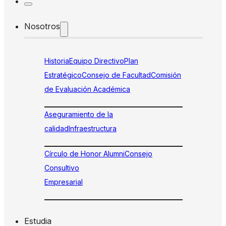
Nosotros
Historia
Equipo Directivo
Plan
Estratégico
Consejo de Facultad
Comisión
de Evaluación Académica
Aseguramiento de la
calidad
Infraestructura
Círculo de Honor Alumni
Consejo
Consultivo
Empresarial
Estudia