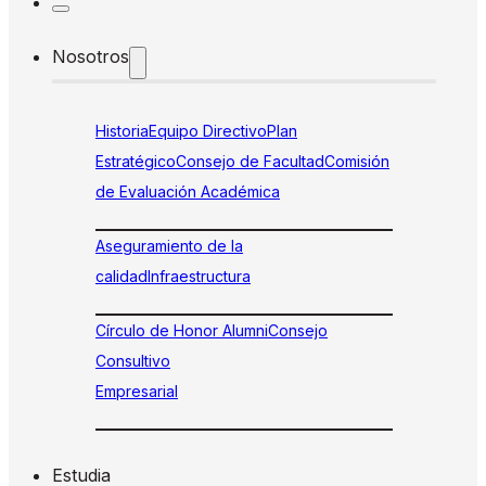
Nosotros
Historia
Equipo Directivo
Plan
Estratégico
Consejo de Facultad
Comisión
de Evaluación Académica
Aseguramiento de la
calidad
Infraestructura
Círculo de Honor Alumni
Consejo
Consultivo
Empresarial
Estudia