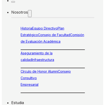
Nosotros
Historia
Equipo Directivo
Plan
Estratégico
Consejo de Facultad
Comisión
de Evaluación Académica
Aseguramiento de la
calidad
Infraestructura
Círculo de Honor Alumni
Consejo
Consultivo
Empresarial
Estudia