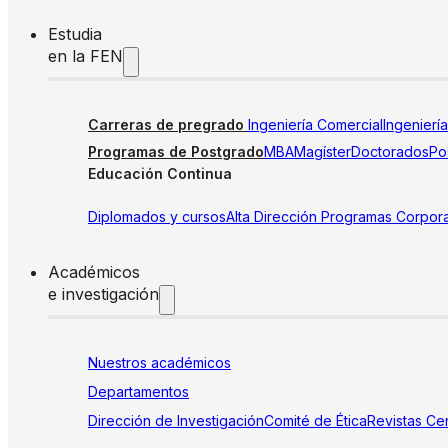
Estudia
en la FEN
Carreras de pregrado
Ingeniería Comercial
Ingenierí
Programas de Postgrado
MBA
Magíster
Doctorados
Pos
Educación Continua
Diplomados y cursos
Alta Dirección
Programas Corpora
Académicos
e investigación
Nuestros académicos
Departamentos
Dirección de Investigación
Comité de Ética
Revistas
Cen