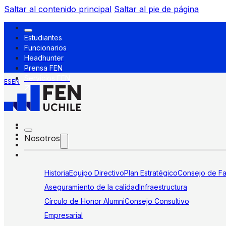
Saltar al contenido principal
Saltar al pie de página
Estudiantes
Funcionarios
Headhunter
Prensa FEN
Servicios FEN
ES
EN
Nosotros
Historia
Equipo Directivo
Plan Estratégico
Consejo de Fa
Aseguramiento de la calidad
Infraestructura
Círculo de Honor Alumni
Consejo Consultivo
Empresarial