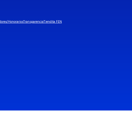
dores/Honorarios
Transparencia
Tiendita FEN