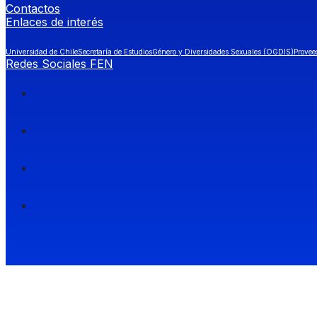
Contactos
Enlaces de interés
Universidad de Chile
Secretaría de Estudios
Género y Diversidades Sexuales (OGDIS)
Provee
Redes Sociales FEN
Facultad de Economía y Negocios (FEN), Universidad de Chile.
Si quieres saber más información sobre carreras
entra a Admisión FEN