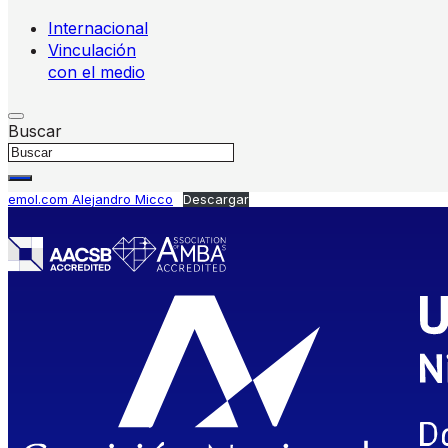
Internacional
Vinculación
con el medio
Buscar
emol.com Alejandro Micco
Descargar