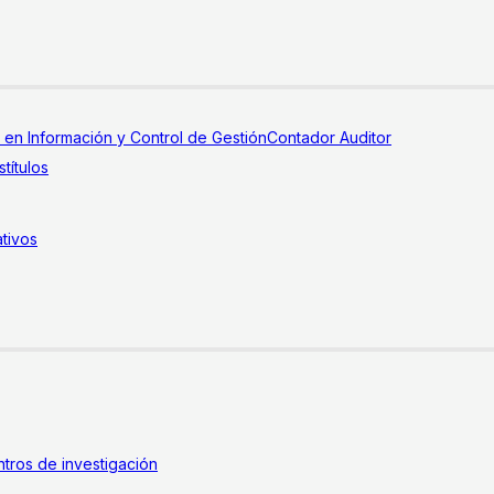
a en Información y Control de Gestión
Contador Auditor
títulos
tivos
tros de investigación