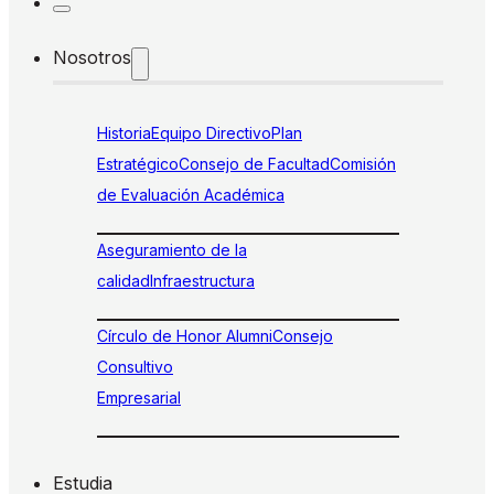
Nosotros
Historia
Equipo Directivo
Plan
Estratégico
Consejo de Facultad
Comisión
de Evaluación Académica
Aseguramiento de la
calidad
Infraestructura
Círculo de Honor Alumni
Consejo
Consultivo
Empresarial
Estudia