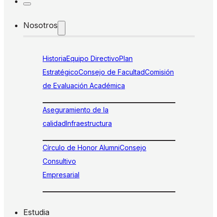
Nosotros
Historia
Equipo Directivo
Plan
Estratégico
Consejo de Facultad
Comisión
de Evaluación Académica
Aseguramiento de la
calidad
Infraestructura
Círculo de Honor Alumni
Consejo
Consultivo
Empresarial
Estudia