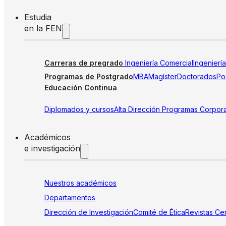
Estudia
en la FEN
Carreras de pregrado
Ingeniería Comercial
Ingenierí
Programas de Postgrado
MBA
Magíster
Doctorados
Pos
Educación Continua
Diplomados y cursos
Alta Dirección
Programas Corpora
Académicos
e investigación
Nuestros académicos
Departamentos
Dirección de Investigación
Comité de Ética
Revistas
Cen