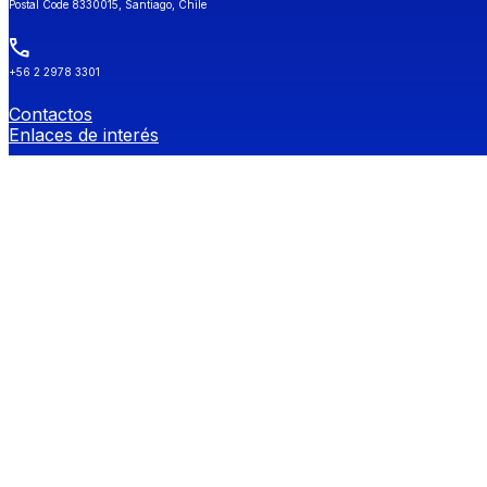
Postal Code 8330015, Santiago, Chile
+56 2 2978 3301
Contactos
Enlaces de interés
Universidad de Chile
Secretaría de Estudios
Género y Diversidades Sexuales (OGDIS)
Provee
Redes Sociales FEN