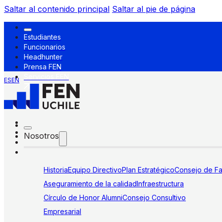
Saltar al contenido principal
Saltar al pie de página
Estudiantes
Funcionarios
Headhunter
Prensa FEN
Servicios FEN
ES
EN
Nosotros
Historia
Equipo Directivo
Plan Estratégico
Consejo de Fa
Aseguramiento de la calidad
Infraestructura
Círculo de Honor Alumni
Consejo Consultivo
Empresarial