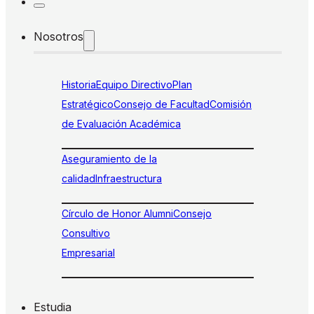
Nosotros
Historia
Equipo Directivo
Plan
Estratégico
Consejo de Facultad
Comisión
de Evaluación Académica
Aseguramiento de la
calidad
Infraestructura
Círculo de Honor Alumni
Consejo
Consultivo
Empresarial
Estudia