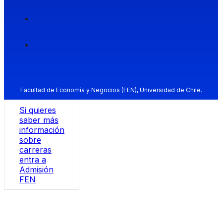
Facultad de Economía y Negocios (FEN), Universidad de Chile.
Si quieres
saber más
información
sobre
carreras
entra a
Admisión
FEN