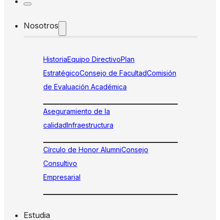
Nosotros
Historia
Equipo Directivo
Plan
Estratégico
Consejo de Facultad
Comisión
de Evaluación Académica
Aseguramiento de la
calidad
Infraestructura
Círculo de Honor Alumni
Consejo
Consultivo
Empresarial
Estudia