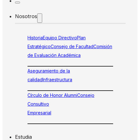
Nosotros
Historia
Equipo Directivo
Plan
Estratégico
Consejo de Facultad
Comisión
de Evaluación Académica
Aseguramiento de la
calidad
Infraestructura
Círculo de Honor Alumni
Consejo
Consultivo
Empresarial
Estudia