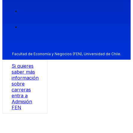
Facultad de Economía y Negocios (FEN), Universidad de Chile.
Si quieres
saber más
información
sobre
carreras
entra a
Admisión
FEN