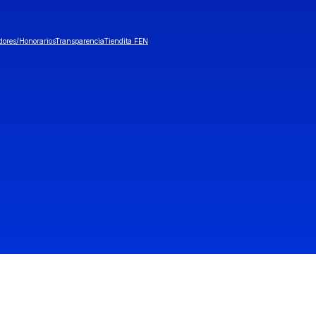
dores/Honorarios
Transparencia
Tiendita FEN