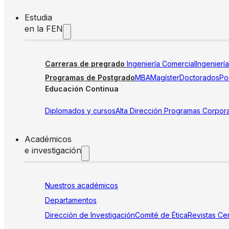
Estudia
en la FEN
Carreras de pregrado
Ingeniería Comercial
Ingenierí
Programas de Postgrado
MBA
Magíster
Doctorados
Pos
Educación Continua
Diplomados y cursos
Alta Dirección
Programas Corpora
Académicos
e investigación
Nuestros académicos
Departamentos
Dirección de Investigación
Comité de Ética
Revistas
Cen