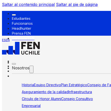
Saltar al contenido principal
Saltar al pie de página
Estudiantes
Funcionarios
Headhunter
Prensa FEN
Servicios FEN
ES
EN
Nosotros
Historia
Equipo Directivo
Plan Estratégico
Consejo de Fa
Aseguramiento de la calidad
Infraestructura
Círculo de Honor Alumni
Consejo Consultivo
Empresarial