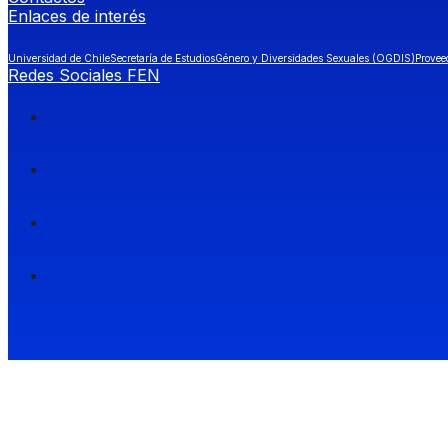
Enlaces de interés
Universidad de Chile
Secretaría de Estudios
Género y Diversidades Sexuales (OGDIS)
Provee
Redes Sociales FEN
Facultad de Economía y Negocios (FEN), Universidad de Chile.
Si quieres saber más información sobre carreras
entra a Admisión FEN