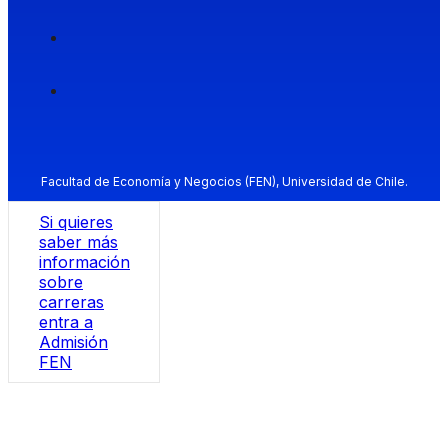
Facultad de Economía y Negocios (FEN), Universidad de Chile.
Si quieres
saber más
información
sobre
carreras
entra a
Admisión
FEN