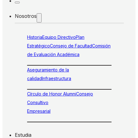
Nosotros
Historia
Equipo Directivo
Plan
Estratégico
Consejo de Facultad
Comisión
de Evaluación Académica
Aseguramiento de la
calidad
Infraestructura
Círculo de Honor Alumni
Consejo
Consultivo
Empresarial
Estudia