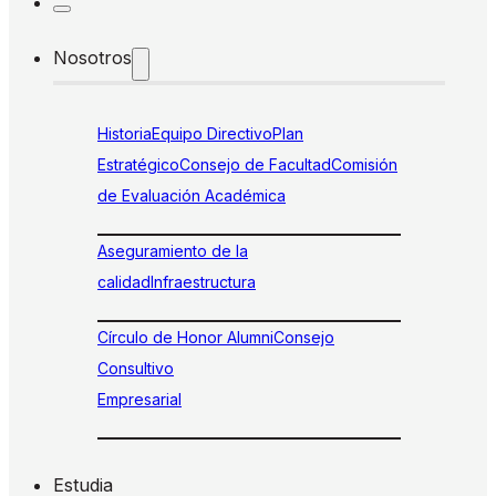
Nosotros
Historia
Equipo Directivo
Plan
Estratégico
Consejo de Facultad
Comisión
de Evaluación Académica
Aseguramiento de la
calidad
Infraestructura
Círculo de Honor Alumni
Consejo
Consultivo
Empresarial
Estudia