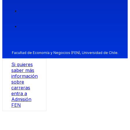
Facultad de Economía y Negocios (FEN), Universidad de Chile.
Si quieres
saber más
información
sobre
carreras
entra a
Admisión
FEN