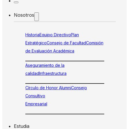
Nosotros
Historia
Equipo Directivo
Plan
Estratégico
Consejo de Facultad
Comisión
de Evaluación Académica
Aseguramiento de la
calidad
Infraestructura
Círculo de Honor Alumni
Consejo
Consultivo
Empresarial
Estudia