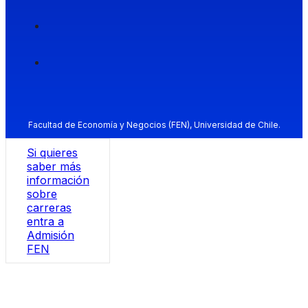
Facultad de Economía y Negocios (FEN), Universidad de Chile.
Si quieres
saber más
información
sobre
carreras
entra a
Admisión
FEN