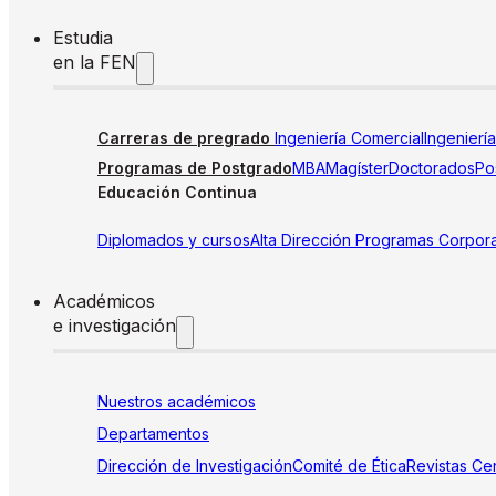
Estudia
en la FEN
Carreras de pregrado
Ingeniería Comercial
Ingenierí
Programas de Postgrado
MBA
Magíster
Doctorados
Pos
Educación Continua
Diplomados y cursos
Alta Dirección
Programas Corpora
Académicos
e investigación
Nuestros académicos
Departamentos
Dirección de Investigación
Comité de Ética
Revistas
Cen