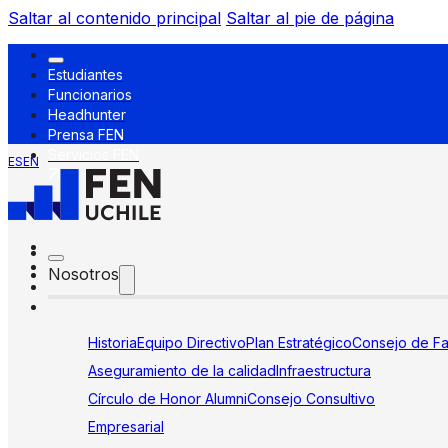
Saltar al contenido principal
Saltar al pie de página
Estudiantes
Funcionarios
Headhunter
Prensa FEN
Servicios FEN
ES
EN
Nosotros
Historia
Equipo Directivo
Plan Estratégico
Consejo de Fa
Aseguramiento de la calidad
Infraestructura
Círculo de Honor Alumni
Consejo Consultivo
Empresarial