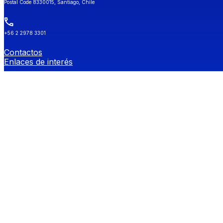
Postal Code 8330015, Santiago, Chile
+56 2 2978 3301
Contactos
Enlaces de interés
Universidad de Chile
Secretaría de Estudios
Género y Diversidades Sexuales (OGDIS)
Provee
Redes Sociales FEN