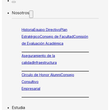
Nosotros
Historia
Equipo Directivo
Plan
Estratégico
Consejo de Facultad
Comisión
de Evaluación Académica
Aseguramiento de la
calidad
Infraestructura
Círculo de Honor Alumni
Consejo
Consultivo
Empresarial
Estudia