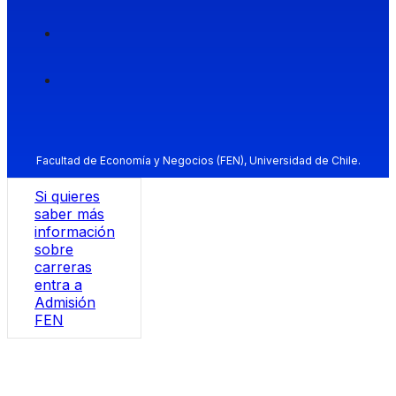
Facultad de Economía y Negocios (FEN), Universidad de Chile.
Si quieres
saber más
información
sobre
carreras
entra a
Admisión
FEN