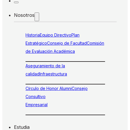
Nosotros
Historia
Equipo Directivo
Plan
Estratégico
Consejo de Facultad
Comisión
de Evaluación Académica
Aseguramiento de la
calidad
Infraestructura
Círculo de Honor Alumni
Consejo
Consultivo
Empresarial
Estudia