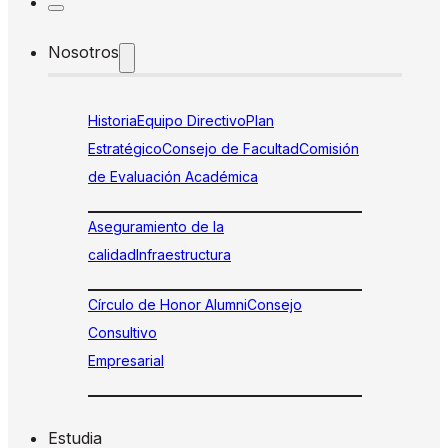
Nosotros
Historia
Equipo Directivo
Plan
Estratégico
Consejo de Facultad
Comisión
de Evaluación Académica
Aseguramiento de la
calidad
Infraestructura
Círculo de Honor Alumni
Consejo
Consultivo
Empresarial
Estudia