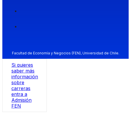
Facultad de Economía y Negocios (FEN), Universidad de Chile.
Si quieres
saber más
información
sobre
carreras
entra a
Admisión
FEN