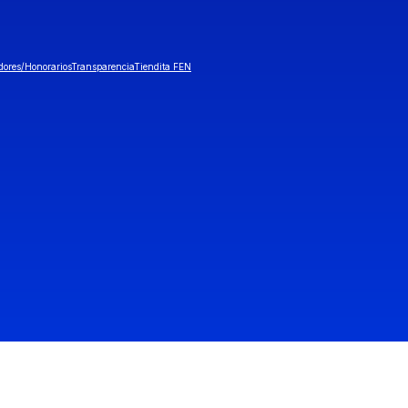
dores/Honorarios
Transparencia
Tiendita FEN