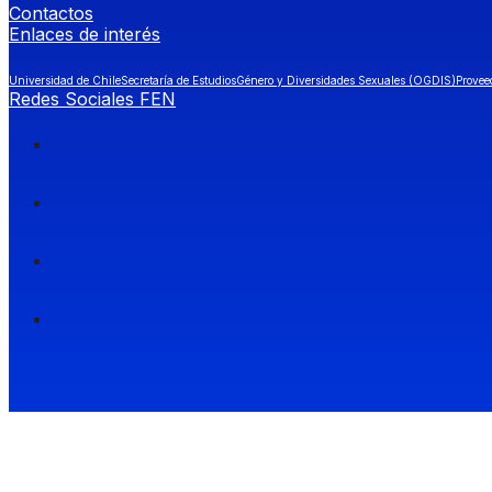
Contactos
Enlaces de interés
Universidad de Chile
Secretaría de Estudios
Género y Diversidades Sexuales (OGDIS)
Provee
Redes Sociales FEN
Facultad de Economía y Negocios (FEN), Universidad de Chile.
Si quieres saber más información sobre carreras
entra a Admisión FEN