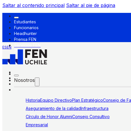
Saltar al contenido principal
Saltar al pie de página
Estudiantes
Funcionarios
Headhunter
Prensa FEN
Servicios FEN
ES
EN
Nosotros
Historia
Equipo Directivo
Plan Estratégico
Consejo de Fa
Aseguramiento de la calidad
Infraestructura
Círculo de Honor Alumni
Consejo Consultivo
Empresarial