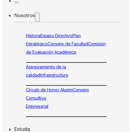
Nosotros
Historia
Equipo Directivo
Plan
Estratégico
Consejo de Facultad
Comisión
de Evaluación Académica
Aseguramiento de la
calidad
Infraestructura
Círculo de Honor Alumni
Consejo
Consultivo
Empresarial
Estudia