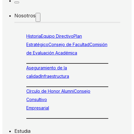
Nosotros
Historia
Equipo Directivo
Plan
Estratégico
Consejo de Facultad
Comisión
de Evaluación Académica
Aseguramiento de la
calidad
Infraestructura
Círculo de Honor Alumni
Consejo
Consultivo
Empresarial
Estudia