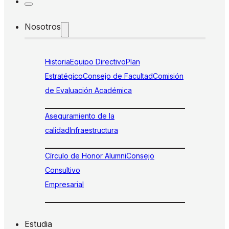
Nosotros
Historia
Equipo Directivo
Plan
Estratégico
Consejo de Facultad
Comisión
de Evaluación Académica
Aseguramiento de la
calidad
Infraestructura
Círculo de Honor Alumni
Consejo
Consultivo
Empresarial
Estudia