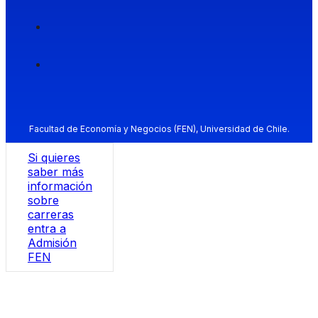
Facultad de Economía y Negocios (FEN), Universidad de Chile.
Si quieres
saber más
información
sobre
carreras
entra a
Admisión
FEN