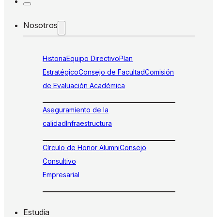
Nosotros
Historia
Equipo Directivo
Plan
Estratégico
Consejo de Facultad
Comisión
de Evaluación Académica
Aseguramiento de la
calidad
Infraestructura
Círculo de Honor Alumni
Consejo
Consultivo
Empresarial
Estudia