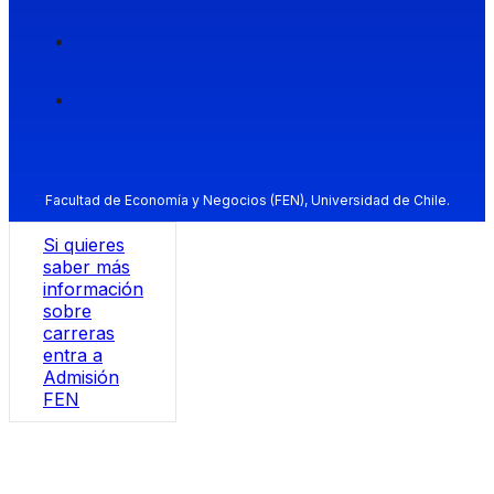
Facultad de Economía y Negocios (FEN), Universidad de Chile.
Si quieres
saber más
información
sobre
carreras
entra a
Admisión
FEN