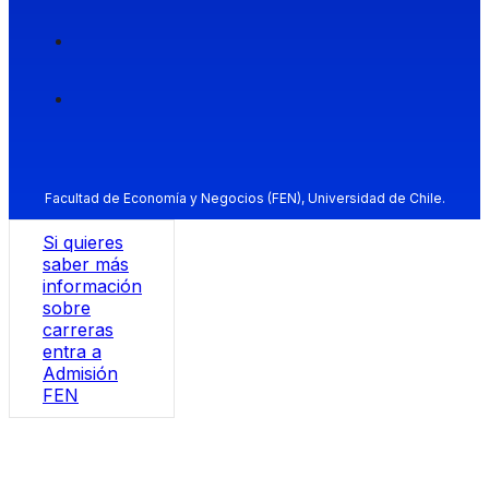
Facultad de Economía y Negocios (FEN), Universidad de Chile.
Si quieres
saber más
información
sobre
carreras
entra a
Admisión
FEN