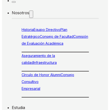
Nosotros
Historia
Equipo Directivo
Plan
Estratégico
Consejo de Facultad
Comisión
de Evaluación Académica
Aseguramiento de la
calidad
Infraestructura
Círculo de Honor Alumni
Consejo
Consultivo
Empresarial
Estudia