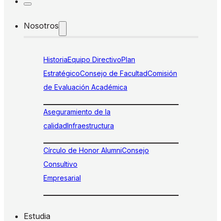
Nosotros
Historia
Equipo Directivo
Plan
Estratégico
Consejo de Facultad
Comisión
de Evaluación Académica
Aseguramiento de la
calidad
Infraestructura
Círculo de Honor Alumni
Consejo
Consultivo
Empresarial
Estudia