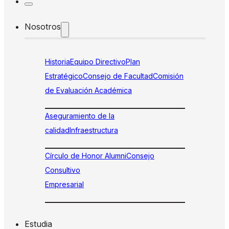
Nosotros
Historia
Equipo Directivo
Plan
Estratégico
Consejo de Facultad
Comisión
de Evaluación Académica
Aseguramiento de la
calidad
Infraestructura
Círculo de Honor Alumni
Consejo
Consultivo
Empresarial
Estudia