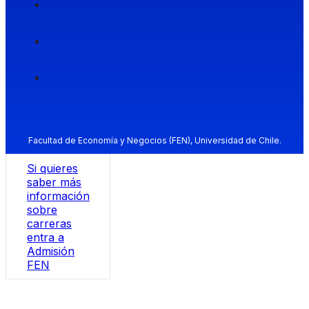
Facultad de Economía y Negocios (FEN), Universidad de Chile.
Si quieres
saber más
información
sobre
carreras
entra a
Admisión
FEN