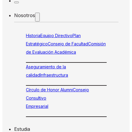
Nosotros
Historia
Equipo Directivo
Plan
Estratégico
Consejo de Facultad
Comisión
de Evaluación Académica
Aseguramiento de la
calidad
Infraestructura
Círculo de Honor Alumni
Consejo
Consultivo
Empresarial
Estudia