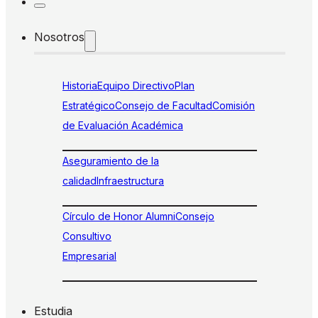
Nosotros
Historia
Equipo Directivo
Plan
Estratégico
Consejo de Facultad
Comisión
de Evaluación Académica
Aseguramiento de la
calidad
Infraestructura
Círculo de Honor Alumni
Consejo
Consultivo
Empresarial
Estudia