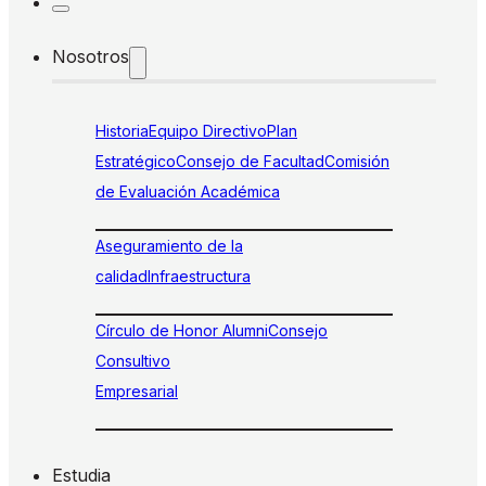
Nosotros
Historia
Equipo Directivo
Plan
Estratégico
Consejo de Facultad
Comisión
de Evaluación Académica
Aseguramiento de la
calidad
Infraestructura
Círculo de Honor Alumni
Consejo
Consultivo
Empresarial
Estudia