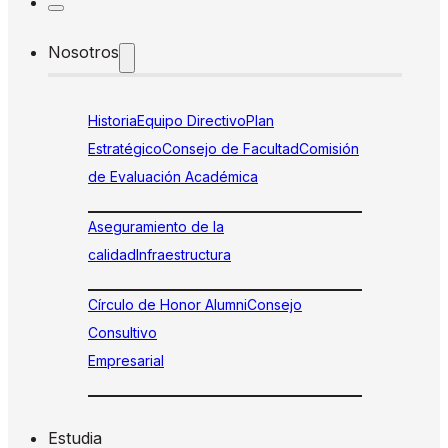
Nosotros
Historia
Equipo Directivo
Plan
Estratégico
Consejo de Facultad
Comisión
de Evaluación Académica
Aseguramiento de la
calidad
Infraestructura
Círculo de Honor Alumni
Consejo
Consultivo
Empresarial
Estudia