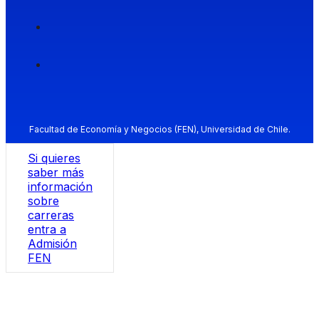
Facultad de Economía y Negocios (FEN), Universidad de Chile.
Si quieres
saber más
información
sobre
carreras
entra a
Admisión
FEN