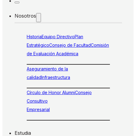
Nosotros
Historia
Equipo Directivo
Plan
Estratégico
Consejo de Facultad
Comisión
de Evaluación Académica
Aseguramiento de la
calidad
Infraestructura
Círculo de Honor Alumni
Consejo
Consultivo
Empresarial
Estudia