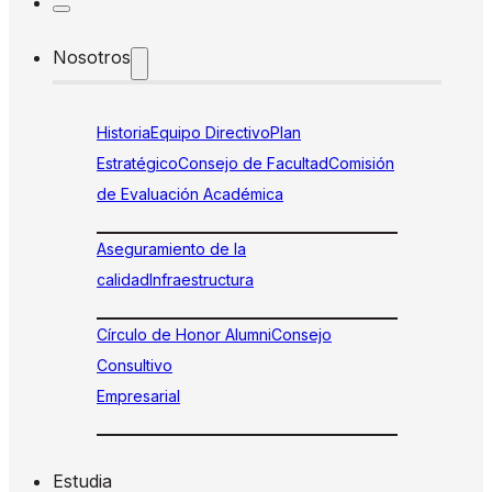
Nosotros
Historia
Equipo Directivo
Plan
Estratégico
Consejo de Facultad
Comisión
de Evaluación Académica
Aseguramiento de la
calidad
Infraestructura
Círculo de Honor Alumni
Consejo
Consultivo
Empresarial
Estudia