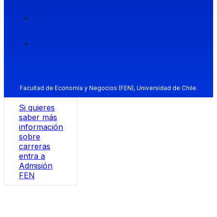
Facultad de Economía y Negocios (FEN), Universidad de Chile.
Si quieres
saber más
información
sobre
carreras
entra a
Admisión
FEN