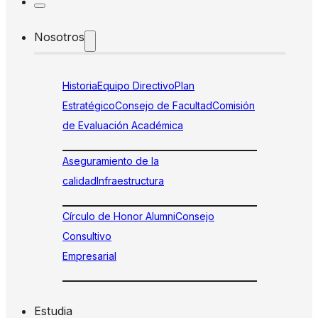
Nosotros
Historia
Equipo Directivo
Plan
Estratégico
Consejo de Facultad
Comisión
de Evaluación Académica
Aseguramiento de la
calidad
Infraestructura
Círculo de Honor Alumni
Consejo
Consultivo
Empresarial
Estudia